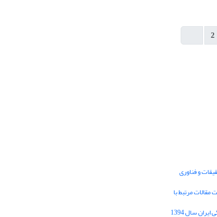
2
یقات و فناوری
1395 برای دریافت مقالات مرتبط با
Journal of Iran Cultural Research (JICR) is
licensed under a
فراخوان مقاله فصلنامه تحقیقات فرهنگی ایران سال 1394