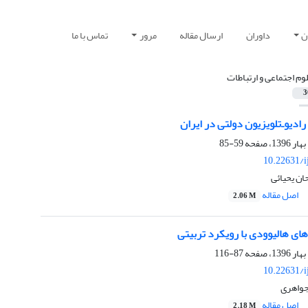
ن
داوران
ارسال مقاله
مرور
تماس با ما
وم اجتماعی و ارتباطات
3
ادیو‌ـ‌تلویزیون دولتی در ایران
59-85
10.22631/i
ان یحیائی
اصل مقاله
2.06 M
های هالیوودی با رویکرد تربیتی
87-116
10.22631/i
جواهری
اصل مقاله
2.18 M