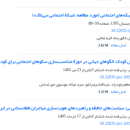
ه‌های اجتماعی (مورد مطالعه: شبکۀ اجتماعی «بی‌تاک»)
59-88
10.22035/i
الق پناه، الهه غلامی
اصل مقاله
2.02 M
ل کودک: الگوهای جهانی در حوزۀ متناسب‌سازی سکوهای اجتماعی برای کودک
ر، پذیرفته شده، انتشار آنلاین از
23 تیر 1405
10.22035/jicr.20
ظم راودراد، عبدالله بیچرانلو، سید میلاد موسوی حق شناس
اصل مقاله
1.23 M
ی: سیاست‌های حافظه و راهبردهای هویت‌سازی مهاجران افغانستانی در ایر
ر، پذیرفته شده، انتشار آنلاین از
17 خرداد 1405
10.22035/jicr.20