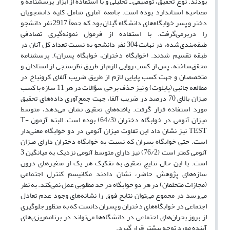
بودند. نوع تحقیق، توصیفی ـ تحلیلی و با استفاده از ابزار پرسشنامه و
مصاحبه استاندارد بوده است. جامعه آماری شامل کلیه دانشجویان
دختر و پسر خوابگاه‌های دانشگاه گیلان بود که جمعاً 2917 نفر دانشجو
را دربرمی‌گرفت. با استفاده از فرمول نمونه‌گیری تصادفی
طبقه‌بندی‌شده، در نهایت 304 نفر دانشجو به نسبت تعداد کل آنان در
طبقه تقسیم شدند. (خوابگاه دختران، خوابگاه پسران). پرسشنامه
محقق‌ساخته، پس از کسب روایی لازم از طریق نظرسنجی از استادان و
متخصصان و جهت کسب پایایی لازم از طریق ضریب آلفای کرونباخ در
مطالعه جانبی (پایلوت) و نیز حذف برخی سؤالات در هر 11 سازه با کسب
میزان بالای 70 درصد در ضریب آلفا، جهت جمع‌آوری داده‌های تحقیق
مورد استفاده قرار گرفت. یافته‌های تحقیق نشان می‌دهد، متوسط
میزان آنومی در خوابگاه دختران (64/3) بوده است. البته آزمون T-
TEST نیز نشان داد این تفاوت میزان آنومی در دو خوابگاه معنی‌دار
است. حتی خوابگاه پسران که نسبت به خوابگاه دختران دارای میزان
آنومی کمتر است (76/2) نیز دارای متوسط آنومی نزدیک به میانگین 3
است. با این حال نتایج تحقیق به تفکیک هر یک از متغیرهای درون
سازه‌های پژوهش حاضر، نشان دادند مکانیسم کنترل اجتماعی
(مجازات متخلفان) در هر دو خوابگاه در حد مطلوبی عمل نمی‌کند. به نظر
می‌رسد در مجموع می‌توان نتایج فوق را نشانه‌های وجود عدم تعادل
اجتماعی در خوابگاه‌های دختران و پسران دانست که به منظور جلوگیری
از بروز بحران‌های اجتماعی در دانشگاه‌ها می‌تواند در برنامه‌ریزی‌های
آینده مورد توجه بیشتر قرار گیرد.