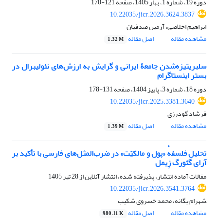
دوره 19، شماره 1، بهار 1405، صفحه
121-170
10.22035/jicr.2026.3624.3837
ابراهیم اخلاصی، آرمین صدفیان
مشاهده مقاله
اصل مقاله
1.32 M
سلبریتیزه‌‌شدن جامعۀ ایرانی و گرایش به ارزش‌های نئولیبرال در
بستر اینستاگرام
دوره 18، شماره 3، پاییز 1404، صفحه
131-178
10.22035/jicr.2025.3381.3640
فرشاد گودرزی
مشاهده مقاله
اصل مقاله
1.39 M
تحلیل فلسفهٔ «پول و مالکیّت» در ضرب‌المثل‌های فارسی با تأکید بر
آرای گئورگ زِیمل
مقالات آماده انتشار، پذیرفته شده، انتشار آنلاین از
28 تیر 1405
10.22035/jicr.2026.3541.3764
َشهرام یگانه، محمد خسروی شکیب
مشاهده مقاله
اصل مقاله
980.11 K