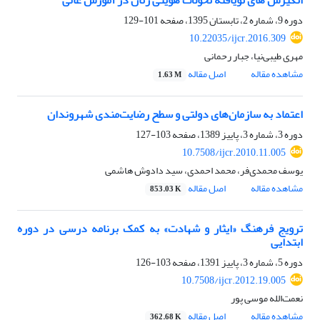
انگیزش های نویافتة تحولات هویتی زنان در آموزش عالی
دوره 9، شماره 2، تابستان 1395، صفحه
101-129
10.22035/ijcr.2016.309
مهری طیبی‌نیا، جبار رحمانی
مشاهده مقاله
اصل مقاله
1.63 M
اعتماد به سازمان‌های دولتی و سطح رضایت‌مندی شهروندان
دوره 3، شماره 3، پاییز 1389، صفحه
103-127
10.7508/ijcr.2010.11.005
یوسف محمدی‌فر، محمد احمدی، سید دادوش هاشمی
مشاهده مقاله
اصل مقاله
853.03 K
ترویج فرهنگ «ایثار و شهادت» به کمک برنامه درسی در دوره
ابتدایی
دوره 5، شماره 3، پاییز 1391، صفحه
103-126
10.7508/ijcr.2012.19.005
نعمت‌الله موسی پور
مشاهده مقاله
اصل مقاله
362.68 K