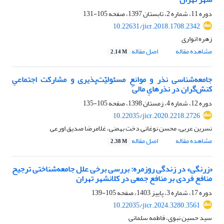
دوره 11، شماره 2، تابستان 1397، صفحه
105-131
10.22631/jicr.2018.1708.2342
زهره انواری
مشاهده مقاله
اصل مقاله
2.14 M
جامعه‌شناسی نذر و موانعِ مسئولیّت‌پذیری و مشارکت اجتماعیِ
کنش‌گران در نذرهایِ مالی
دوره 12، شماره 4، زمستان 1398، صفحه
105-135
10.22035/jicr.2020.2218.2726
نسرین عربی، محسن نوغانی دخت بهمنی، غلامرضا صدیق اورعی
مشاهده مقاله
اصل مقاله
2.38 M
«زرنگی» در زندگی روزمره: بررسی برخی علل جامعه‌شناختی ترجیح
منافع فردی بر منافع جمعی در کلانشهر تهران
دوره 17، شماره 3، پاییز 1403، صفحه
105-139
10.22035/jicr.2024.3280.3561
سید حسین نبوی، فاطمه سلمانی