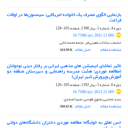
بازنمایی الگوی مصرف یک خانواده امریکایی: سیمسون‌ها در اوقات
فراغت
دوره 4، شماره 1، بهار 1390، صفحه
105-128
10.7508/ijcr.2011.13.005
حشمت سادات معینی فر، نجمه محمدخانی
مشاهده مقاله
اصل مقاله
424.99 K
تاثیر تماشای انیمیشن های مذهبی ایرانی بر رفتار دینی نوجوانان
(مطالعه موردی: هشت مدرسه راهنمایی و دبیرستان منطقه دو
آموزش وپرورش شهر تهران)
دوره 6، شماره 1، بهار 1392، صفحه
105-126
10.7508/ijcr.2013.21.005
سید مجتبی رضوی طوسی، صهبا صمدی
مشاهده مقاله
اصل مقاله
360.65 K
حس تعلق به خوابگاه؛ مطالعه موردی دختران دانشگاه‌های دولتی
شهر تهران