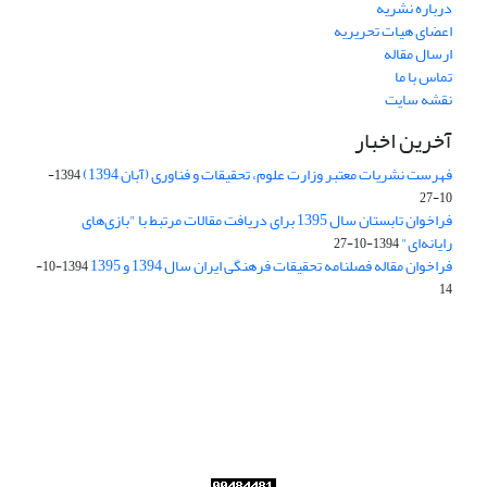
درباره نشریه
اعضای هیات تحریریه
ارسال مقاله
تماس با ما
نقشه سایت
آخرین اخبار
فهرست نشریات معتبر وزارت علوم، تحقیقات و فناوری (آبان 1394)
1394-
10-27
فراخوان تابستان سال 1395 برای دریافت مقالات مرتبط با "بازی‌های
رایانه‌ای"
1394-10-27
فراخوان مقاله فصلنامه تحقیقات فرهنگی ایران سال 1394 و 1395
1394-10-
14
Journal of Iran Cultural Research (JICR) is licensed under a
Creative Commons Attribution 4.0 International
CC-BY 4.0