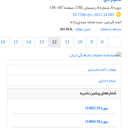
دوره 6، شماره 4، زمستان 1392، صفحه
107-136
10.7508/ijcr.2013.24.005
امید کریمی، سید محمد مهدی زاده
مشاهده مقاله
اصل مقاله
401.96 K
16
15
14
13
12
11
10
9
8
مقالات آماده انتشار
شماره جاری
شماره‌های پیشین نشریه
دوره 19 (1405)
دوره 18 (1404)