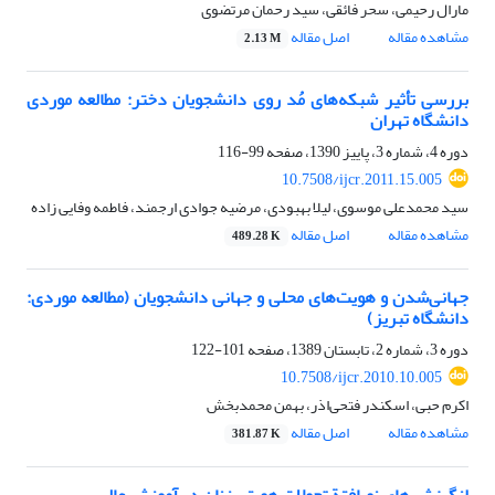
مارال رحیمی، سحر فائقی، سید رحمان مرتضوی
مشاهده مقاله
اصل مقاله
2.13 M
بررسی تأثیر شبکه‌های مُد روی دانشجویان دختر: مطالعه موردی
دانشگاه تهران
دوره 4، شماره 3، پاییز 1390، صفحه
99-116
10.7508/ijcr.2011.15.005
سید محمدعلی موسوی، لیلا بهبودی، مرضیه جوادی ارجمند، فاطمه وفایی زاده
مشاهده مقاله
اصل مقاله
489.28 K
جهانی‌شدن و هویت‌های محلی و جهانی دانشجویان (مطالعه موردی:
دانشگاه تبریز)
دوره 3، شماره 2، تابستان 1389، صفحه
101-122
10.7508/ijcr.2010.10.005
اکرم حبی، اسکندر فتحی‌اذر، بهمن محمدبخش
مشاهده مقاله
اصل مقاله
381.87 K