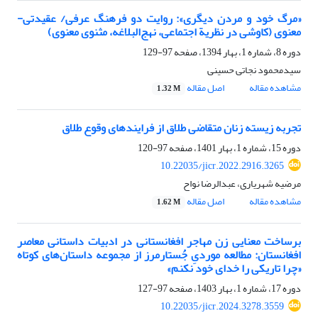
«مرگ خود و مردن دیگری»: روایت دو فرهنگ عرفی/ عقیدتی-‌
معنوی (کاوشی در نظریة اجتماعی، نهج‌البلاغه، مثنوی معنوی)
دوره 8، شماره 1، بهار 1394، صفحه
97-129
سیدمحمود نجاتی حسینی
مشاهده مقاله
اصل مقاله
1.32 M
تجربه زیسته زنان متقاضی طلاق از فرایندهای وقوع طلاق
دوره 15، شماره 1، بهار 1401، صفحه
97-120
10.22035/jicr.2022.2916.3265
مرضیه شهریاری، عبدالرضا نواح
مشاهده مقاله
اصل مقاله
1.62 M
برساخت معنایی زن مهاجر افغانستانی در ادبیات داستانی معاصر
افغانستان: مطالعه موردیِ جُستارمرز از مجموعه داستان‌های کوتاه
«چرا تاریکی را خدای خود نکنم»
دوره 17، شماره 1، بهار 1403، صفحه
97-127
10.22035/jicr.2024.3278.3559