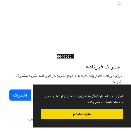
14
Journal of Iran Cultural Research (JICR) is licensed under a
Creative Commons Attribution 4.0 International
CC-BY 4.0
اشتراک خبرنامه
برای دریافت اخبار و اطلاعیه های مهم نشریه در خبرنامه نشریه مشترک
شوید.
اشتراک
این وب سایت از کوکی ها برای اطمینان از ارائه بهترین
خدمات استفاده می کند.
متوجه شدم
سامانه مدیریت نشریات علمی.
طراحی و پیاده سازی از
سیناوب