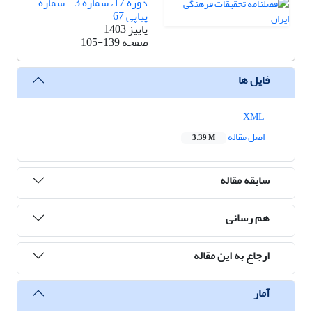
دوره 17، شماره 3 - شماره
پیاپی 67
پاییز 1403
صفحه
105-139
فایل ها
XML
اصل مقاله
3.39 M
سابقه مقاله
هم رسانی
ارجاع به این مقاله
آمار