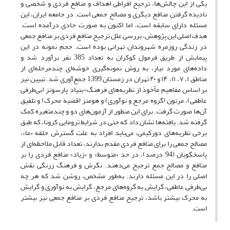
یکی از این چالش‌ها، ترجیح افراطی اهداف و منافع فردی و شخصی و
نادیده گرفتن منافع دیگری و مصالح جمعی است. در جامعه ایران، این
مسئله دارای سابقه است، اما اکنون به صورت حادی درآمده است.
هدف اصلی این پژوهش، بررسی علل ترجیح منافع فردی بر منافع جمعی
در زندگی روزمره شهروندان تهرانی بوده است. حجم نمونه در این
پیمایش از طریق فرمول کوکران به تعداد 385 نفر برآورد شد و
داده‌های مورد نیاز، به روش نمونه‌گیری خوشه‌ای چندمرحله‌ای از
مناطق ۱، ۷، ۱۱، ۱۴ و ۲۰ تهران در زمستان 1399 جمع‌آوری شد. تبیین نیز
بر اساس مفاهیم مأخوذ از نظریه‌های فرهنگ-بنیادِ پارسونز (بی‌طرفی
عاطفی)، مرتون (گروه مرجع و نوآوری) و هومنز (قضیه محرک) و تلفیق
آن‌ها صورت گرفت. برای این منظور از آزمون‌های دو و چندمتغیره کمک
گرفته شد. یافته‌ها نشان داد که حتی در شرایط ترومایی کرونا، که طبق
برخی نظریه‌های دورکیمی، می‌باید افراد به علت گسترش حلقه «ما»،
مصالح جمعی را برای منافع فردی مقدم بدارند، تعداد قابل ملاحظه‌ای از
پاسخگویان (94 درصد)، در حد «متوسط» و «زیاد» منافع فردی را بر
منافع و مصالح جمع ترجیح می‌دهند. نگرش و فرهنگ زرنگی نقش
اصلی را در این مسئله دارند. به‌طور مشخص، روشن شد که هر چه
بی‌طرفی عاطفی، گرایش به گروه‌های مرجع، گرایش به نوآوری و گرایش
به محرک بیشتر باشد، ترجیح منافع فردی بر منافع جمعی نیز بیشتر
است.