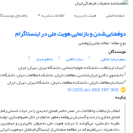
صفحه اصلی
هیئت تحریریه
اطلاعات نشریه
راهنمای نویسندگا
دوفضایی‌شدن و بازنمایی هویت ملی در اینستاگرام
نوع مقاله : مقاله علمی پژوهشی
نویسندگان
3
2
1
سعیدرضا عاملی
سارا ناظمی
شاهو صبار
1
استاد ارتباطات، دانشکده علوم اجتماعی، دانشگاه تهران،‌ تهران،‌ ایران
2
دانشجوی دکتری ایران‌شناسی، مطالعات ایران، دانشکده مطالعات جهان، دانشگاه تهر
3
استادیارمطالعات ایران،‌ دانشکده مطالعات جهان، دانشگاه تهران، تهران،‌ ایران
10.22035/jicr.2024.3367.3632
چکیده
انقلاب ارتباطات و اطلاعات در عصر حاضر فضای جدیدی را در حیات انسانی رقم زد
فضای مجازی با رشد و گسترش بی‌وقفه به‌طور مداوم در حال مفهوم‌سازی، تولید م
نظریه «بازنمایی» می‌کوشد تا دریابد هویت ملی به‌عنوان عالی‌ترین و مهم‌تر
«داده‌بنیاد» دریافتیم که در مطالعه صفحاتی از اینستاگرام تقابل دو هویت ایرانی