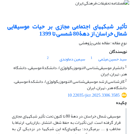
تأثیر شبکه‏های اجتماعی مجازی بر حیات موسیقایی
شمال خراسان از دهۀ80 شمسی تا 1399
نوع مقاله : مقاله علمی پژوهشی
نویسندگان
2
1
سید حسین میثمی
سیمین دماوندی
1
دانشیار موسیقی‌شناسی (اتنوموزیکولوژی)، دانشکدۀ موسیقی، دانشگاه
هنر، تهران، ایران
2
کارشناسی ارشد موسیقی‌شناسی (اتنوموزیکولوژی)، دانشکدۀ موسیقی،
دانشگاه هنر، تهران، ایران
10.22035/jicr.2025.3306.3585
چکیده
موسیقی­ شمال خراسان در دهۀ 80 تا کنون تحت تأثیر شبکه­های مجازی
قرار گرفته است. این تأثیرات به حفظ شغل، انتشار، بازاریابی، ارتباط با
مخاطب و ... برمی­گردد؛ به­گونه­ای‌که این شبکه‏ها در نزدیکی آن به