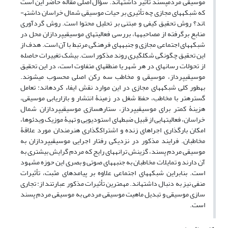
موسیقی مردم­پسند تأثیر داشته‏اند. سؤال اصلی مقاله حاضر این است
که شبکه­های مجازی چه تأثیری بر حیات موسیقی شمال خراسان داشته­
اند؟ روش تحقیق کیفی و مبتنی بر تحلیل محتوا است. روش گردآوری
منابع برگرفته از مصاحبه­ها، بررسی فعالیت‏های موسیقی­پردازان محل در
شبکه‏های اجتماعی مجازی و جنبه­های فرهنگی مرتبط با آن است. هدف از
این تحقیق چگونگی شکل­گیری روند مذکور است. بی­شک تغییرات حاصله
از تحولات رسانه­ای در هر شهر یا منطقه­ای متفاوت است، در این تحقیق
موسیقی­پرداز، موسیقی و مخاطب سه رکن اصلی محسوب می­شوند.
به‏طور کلی شبکه‏های مجازی در این موارد نقش ایفاء کرده‏اند: تعامل
گستره­تر با مخاطب، حفظ شغل در زمینۀ انتشار و بازاریابی موسیقی،
هزینۀ کمتر برای موسیقی­پرداز، ستاره­سازی موسیقی­پردازان شمال
خراسان، فعالیت­هایی از قبیل ضبط‏های استودیویی و تهیۀ موزیک ویدئوها،
امکان بارگذاری اجراهای زنده و اشتراک­گذاری هنرمندان مورد علاقۀ
مخاطبان. فرایند مذکور در نزدیکی رفتار اجرایی موسیقی­پردازان به
موسیقی مردم پسند، گزینش ترانه­های رایج که مردم گرایش بیشتری به
آن دارند و تمایلات مخاطبان به جنبه­های صوتی و بصری این حوزه مشهود
است. بنابراین شبکه‏های اجتماعی علاوه بر پیامدهای مثبت، تأثیرات
منفی نیز به دنبال داشته‏اند. مهم‏ترین تأثیرات مذکور عبارتند از: تجاری
سازی موسیقی و تبدیل ماهیت موسیقی مردمی به موسیقی مردم پسند
است.