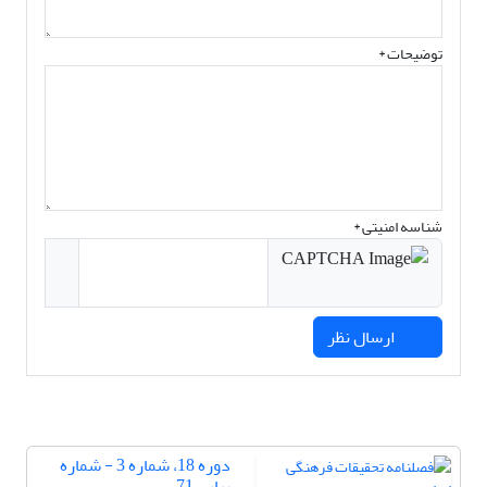
توضیحات *
شناسه امنیتی *
ارسال نظر
دوره 18، شماره 3 - شماره
پیاپی 71