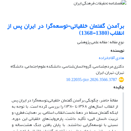
برآمدن گفتمان خلقیاتی-‌توسعه‌گرا در ایران پس از
انقلاب (1380-1368)
نوع مقاله : مقاله علمی پژوهشی
نویسنده
هادی آقاجانزاده
دکتری مردم‌شناسی، گروه انسان‌شناسی، دانشکده علوم اجتماعی، دانشگاه
تهران، تهران، ایران
10.22035/jicr.2026.3566.3787
چکیده
مقالۀ حاضر، چگونگی برآمدن گفتمان خلقیاتی‌ـ‌توسعه‌گرا در ایران پس
از انقلاب (سال‌های ۱۳۶۸ تا ۱۳۸۰) را بررسی کرده است. با توجه به
اینکه گفتمان مسلط در دهۀ نخست انقلاب اسلامی، بر «هدایت فطری» و
تربیت «انسان الهی» تأکید داشت، پاره‌روایت‌های خلقیاتی این دوره،
نسبتی با توسعه‌گرایی نداشتند. با پایان یافتن جنگ هشت‌ساله و
رویارویی با ضرورت‌های عملی، زمینۀ احیای گفتمان خلقیاتی فراهم شد.