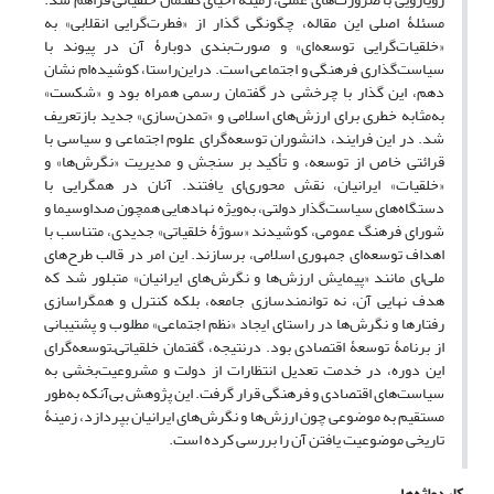
مسئلۀ اصلی این مقاله، چگونگی گذار از «فطرت‌گرایی انقلابی» به
«خلقیات‌گرایی توسعه‌ای» و صورت‌بندی دوبارۀ آن در پیوند با
سیاست‌گذاری فرهنگی و اجتماعی است. دراین‌راستا، کوشیده‌ام نشان
دهم، این گذار با چرخشی در گفتمان رسمی همراه بود و «شکست»
به‌مثابه خطری برای ارزش‌های اسلامی و «تمدن‌سازی» جدید بازتعریف
شد. در این فرایند، دانشوران توسعه‌گرای علوم اجتماعی و سیاسی با
قرائتی خاص از توسعه، و تأکید بر سنجش و مدیریت «نگرش‌ها» و
«خلقیات» ایرانیان، نقش محوری‌ای یافتند. آنان در همگرایی با
دستگاه‌های سیاست‌گذار دولتی، به‌ویژه نهادهایی همچون صدا‌و‌سیما و
شورای فرهنگ عمومی، کوشیدند «سوژۀ خلقیاتی» جدیدی، متناسب با
اهداف توسعه‌ای جمهوری اسلامی، برسازند. این امر در قالب طرح‌های
ملی‌ای مانند «پیمایش ارزش‌ها و نگرش‌های ایرانیان» متبلور شد که
هدف نهایی آن، نه توانمندسازی جامعه، بلکه کنترل و همگراسازی
رفتارها و نگرش‌ها در راستای ایجاد «نظم اجتماعی» مطلوب و پشتیبانی
از برنامۀ توسعۀ اقتصادی بود. درنتیجه، گفتمان خلقیاتی‌ـ‌توسعه‌گرای
این دوره، در خدمت تعدیل انتظارات از دولت و مشروعیت‌بخشی به
سیاست‌های اقتصادی و فرهنگی قرار گرفت. این پژوهش بی‌آنکه به‌طور
مستقیم به موضوعی چون ارزش‌ها و نگرش‌های ایرانیان بپردازد، زمینۀ
تاریخی موضوعیت یافتن آن را بررسی کرده است.
کلیدواژه‌ها