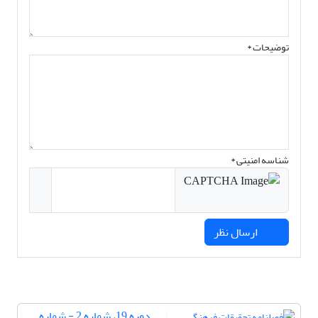
توضیحات *
شناسه امنیتی *
ارسال نظر
دوره 19، شماره 2 - شماره