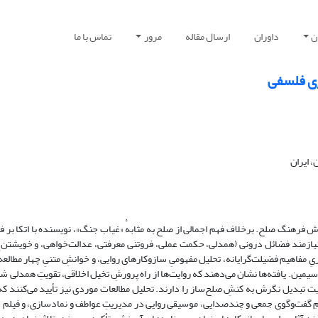
ن
داوران
ارسال مقاله
مرور
تماس با ما
ری فلسفی
 ایران
 فرهنگ صلح. برخلاف فهم اجمالی از صلح به مثابهٔ «غیاب جنگ»، نویسنده با اتکا بر ف
 نیازمند فضائل درونی (همدلی، حکمت عملی، فروتنی معرفتی، عدالت‌خواهی، و خویشتن‌د
اهیم فضیلت‌گرایانه، تحلیل مفهومیِ سازوکارهای روایی، و خوانشِ متنیِ چهار مطالعهٔ 
یمین. یافته‌ها نشان می‌دهند که روایت‌ها از راه پرورشِ تخیل اخلاقی، تقویتِ همدلی ش
ت تبدیل نگرش به کنشِ صلح‌ساز را دارند. تحلیل مطالعات موردی نیز تأیید می‌کنند که
علیمِ گفت‌وگوی جمعی و چندصدایی، موسیقی روایی در مدیریتِ عواطف و نمادسازی، و فیلم 