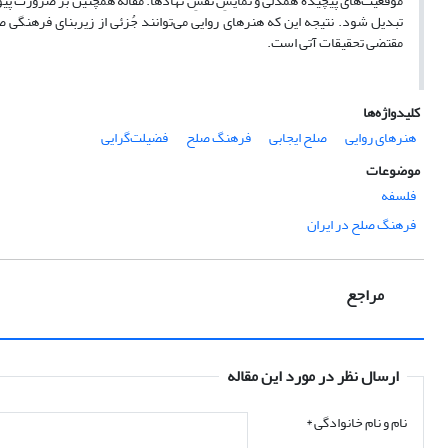
موقعیت‌های پیچیدهٔ همدلی و نمایشِ نقشِ نهادها. مقاله همچنین بر ضرورت پیوندِ 
تبدیل شود. نتیجه این که هنرهای روایی می‌توانند جُزئی از زیربنای فرهنگی صل
مقتضی تحقیقات آتی است.
کلیدواژه‌ها
هنرهای روایی
صلح ایجابی
فرهنگ صلح
فضیلت‌گرایی
موضوعات
فلسفه
فرهنگ صلح در ایران
مراجع
ارسال نظر در مورد این مقاله
نام و نام خانوادگی
*