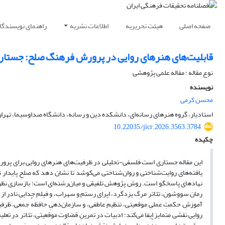
صفحه اصلی
هیئت تحریریه
اطلاعات نشریه
راهنمای نویسندگا
قابلیت‌های هنرهای روایی در پرورش فرهنگ صلح: جستا
نوع مقاله : مقاله علمی پژوهشی
نویسنده
محسن کرمی
استادیار، گروه هنرهای رسانه‌ای، دانشکده دین و رسانه، دانشگاه صداوسیما، تهران،
10.22035/jicr.2026.3563.3784
چکیده
این مقاله جستاری است فلسفی‌-تحلیلی در ظرفیت‌های هنرهای روایی برای پرورش
یافته‌های روایت‌شناختی و روان‌شناختی می‌کوشد تا نشان دهد که صلحِ پایدار
نهادهای پاسخگو است. روش پژوهش تلفیقی و میان‌رشته‌ای است: بازسازی نظریِ مف
رمان سووشون، تئاتر مرگ یزدگرد، اپرای رستم و سهراب، و فیلم جداییِ نادر از س
آموزشِ حکمتِ عملیِ موقعیتی، تنظیم عاطفی، و سازمان‌دهیِ حافظهٔ جمعی، ظرفی
روایی نقشی متمایز ایفا می‌کند: ادبیات در تمرینِ قضاوت موقعیتی، تئاتر در ت