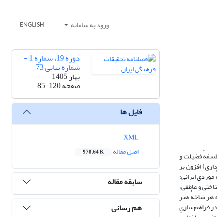
ورود به سامانه
ENGLISH
دوره 19، شماره 1 -
شماره پیاپی 73
بهار 1405
صفحه
85-120
فایل ها
XML
اصل مقاله
978.64 K
لسفهٔ فضیلت و
اری) افزون بر
موردیِ ایرانی:
سابقه مقاله
ناختی و عاطفی،
 هر شاخهٔ هنر
هم رسانی
در فراهم‌سازیِ