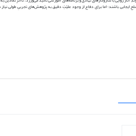
آثار روایی با سازوکارهای نهادی و برنامه‌های آموزشی تأکید می‌ورزد، تا اثرِ نمادین به 
حِ ایجابی باشند؛ اما برای دفاع از وجود علیّتِ دقیق به پژوهش‌های تجربیِ طولی نیاز