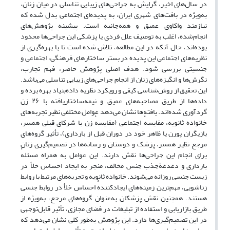
در سال‌های اخیر، گرایش به جراحی‌های زیبایی تناسلی در میان زنان،
به‌ویژه در بافت‌های شهری ایران، به پدیده‌ای اجتماعی بدل شده که
نیازمند واکاوی عمیق و همه‌جانبه است. پیشینه پژوهش‌های
انجام‌شده، اغلب به توصیف علل فردی یا پزشکی این جراحی‌ها محدود
بوده‌اند، حال آنکه در این مطالعه، تلاش شده است تا با بهره‌گیری از
نظریه‌های اجتماعی این پدیده در بستر ساختارهای فرهنگی، اجتماعی و
جنسیتی بررسی شود. هدف اصلی پژوهش حاضر، فهم تجارب،
نگرش‌ها و انگیزه‌های زنان از انجام جراحی‌های زیبایی تناسلی می‌باشد.
این تحقیق از روش‌شناسی کیفی و رویکرد نظریه داده‌بنیاد بهره برده و
داده‌ها از طریق مصاحبه‌های عمیق و نیمه‌ساختاریافته با ۲۶ زن
گردآوری شده‌اند. یافته‌ها نشان می‌دهد عوامل مختلفی نظیر تجربه‌های
خانواده ثانویه، مقایسهٔ اجتماعی (مقایسهٔ زن با شرکای قبلی همسر،
بازیگران پورن یا ظاهر خود در دوران قبل از بارداری)، تأثیر گروه‌های
مرجع نظیر همسر، پزشک و دوستان و رسانه‌ها در تصمیم‌گیری زنان
برای انجام این جراحی‌ها نقش دارند. این عوامل به همراه مسئلهٔ
بارداری و دغدغۀجذب جنس مخالف، منجر به ایجاد احساس خلأ در
زیست جنسی روزانه می‌شوند. خانواده ثانویه و تجربه‌های مرتبط با روابط
زناشویی، مهم‌ترین زمینه‌های ایجادکنندهٔ احساس خلأ در روابط جنسی
هستند. همچنین نقش پزشکان به‌عنوان گروه‌های مرجع، به‌ویژه از
طریق بازاریابی و استفاده از تبلیغات در فضای مجازی، تأثیر قابل‌توجهی
در این تصمیم‌گیری‌ها دارد. این پژوهش به‌طور کلی نشان می‌دهد که