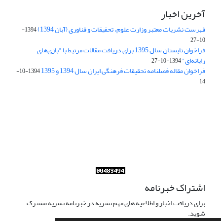
آخرین اخبار
فهرست نشریات معتبر وزارت علوم، تحقیقات و فناوری (آبان 1394)
1394-
10-27
فراخوان تابستان سال 1395 برای دریافت مقالات مرتبط با "بازی‌های
رایانه‌ای"
1394-10-27
فراخوان مقاله فصلنامه تحقیقات فرهنگی ایران سال 1394 و 1395
1394-10-
14
Journal of Iran Cultural Research (JICR) is licensed under a
Creative Commons Attribution 4.0 International
CC-BY 4.0
اشتراک خبرنامه
برای دریافت اخبار و اطلاعیه های مهم نشریه در خبرنامه نشریه مشترک
شوید.