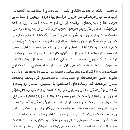
پژوهش حاضر با هدف واکاوی نقش رسانه‌های اجتماعی در گسترش
ارتباطات میان‌فرهنگی در جریان مراسم پیاده‌روی اربعین و شناسایی
فرصت‌ها و تهدیدهای برآمده از آن انجام شده است. این مطالعه
می‌کوشد تا با بهره‌گیری از چارچوب‌های نظری «کنش ارتباطی» هابرماس،
«هم‌فرهنگی» اوربی و «توانش ارتباطی» کیم، کارکردهای فضای مجازی را
در ترویج فرهنگ اربعین و تعاملات زائران تحلیل نماید. رویکرد پژوهش
کیفی است و داده‌های اصلی از طریق انجام مصاحبه‌های عمیق
نیمه‌ساختاریافته با ۱۳ نفر از خبرگان و کارشناسان حوزه دین، رسانه و
ارتباطات گردآوری شده است. برای تحلیل داده‌ها از روش تحلیل
مضمون استفاده شد که طی آن، پس از پیاده‌سازی و کدگذاری
مصاحبه‌ها، ۲۸۰ کد اولیه شناسایی و سپس در قالب ۱۹ تم فرعی ذیل دو
مقوله اصلی «فرصت‌ها» و «تهدیدها» دسته‌بندی گردیدند. یافته‌ها
نشان می‌دهد که رسانه‌های اجتماعی با تسهیل انتشار روایت‌های
شخصی و فرهنگی، نقش بسزایی در ایجاد همدلی و کنش ارتباطی مؤثر
میان زائران ایفا می‌کنند. در این بستر، مفهوم عاشورا و امام حسین (ع)
به عنوان نماد وحدت، زمینه‌ساز ارتباطات میان‌فرهنگی و گفت‌وگوهای
بین‌ادیانی شده و رسانه‌ها به توانمندسازی کاربران برای مدیریت این
روایت‌ها کمک می‌کنند. در مقابل، تهدیدهایی نظیر تحریف اطلاعات،
شکل‌گیری سوءتفاهم‌های زبانی و فرهنگی و کنش‌های استراتژیک
مغرضانه نیز شناسایی شدند که می‌توانند به واگرایی منجر شوند.