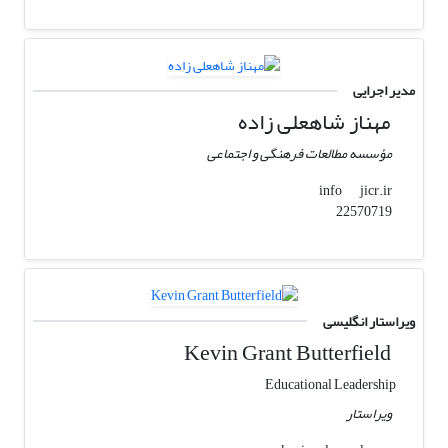
مدیر اجرایی
مهناز شاهعلی زاده
مؤسسه مطالعات فرهنگی و اجتماعی
jicr.ir
info
22570719
ویراستار انگلیسی
Kevin Grant Butterfield
Educational Leadership
ویراستار