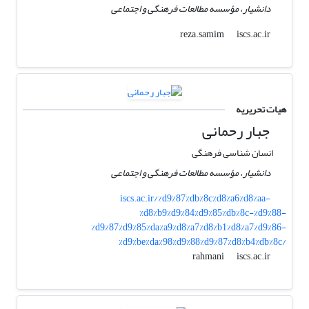
دانشیار، مؤسسه مطالعات فرهنگی و اجتماعی
iscs.ac.ir
reza.samim
هیات تحریریه
جبار رحمانی
انسان شناسی فرهنگی
دانشیار، مؤسسه مطالعات فرهنگی و اجتماعی
iscs.ac.ir/%d9%87%db%8c%d8%a6%d8%aa-
%d8%b9%d9%84%d9%85%db%8c-%d9%88-
%d9%87%d9%85%da%a9%d8%a7%d8%b1%d8%a7%d9%86-
%d9%be%da%98%d9%88%d9%87%d8%b4%db%8c/
iscs.ac.ir
rahmani