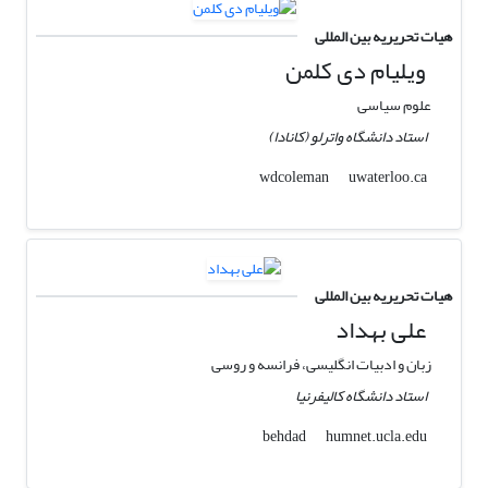
هیات تحریریه بین المللی
ویلیام دی کلمن
علوم سیاسی
استاد دانشگاه واترلو (کانادا)
uwaterloo.ca
wdcoleman
هیات تحریریه بین المللی
علی بهداد
زبان و ادبیات انگلیسی، فرانسه و روسی
استاد دانشگاه کالیفرنیا
humnet.ucla.edu
behdad