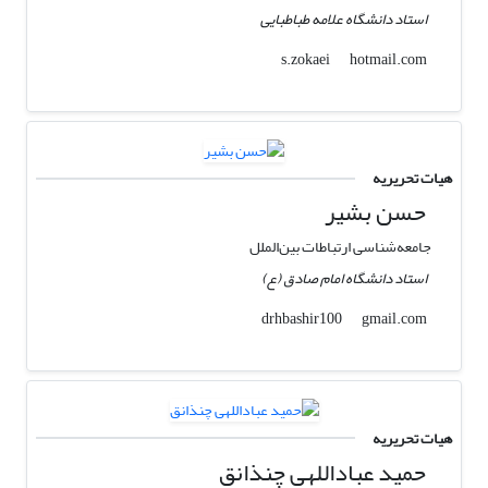
استاد دانشگاه علامه طباطبایی
hotmail.com
s.zokaei
هیات تحریریه
حسن بشیر
جامعه‌شناسی ارتباطات بین‌الملل
استاد دانشگاه امام صادق (ع)
gmail.com
drhbashir100
هیات تحریریه
حمید عباداللهی چنذانق