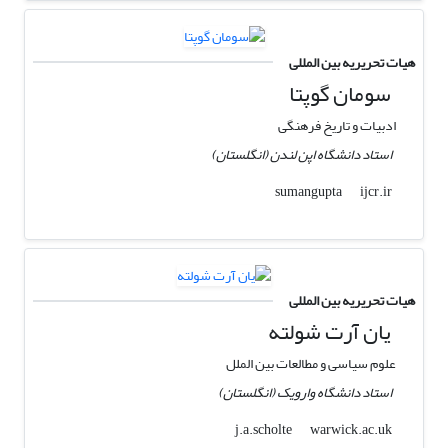
هیات تحریریه بین المللی
سومان گوپتا
ادبیات و تاریخ فرهنگی
استاد دانشگاه اپن لندن (انگلستان)
ijcr.ir
sumangupta
هیات تحریریه بین المللی
یان آرت شولته
علوم سیاسی و مطالعات بین الملل
استاد دانشگاه وارویک (انگلستان)
warwick.ac.uk
j.a.scholte