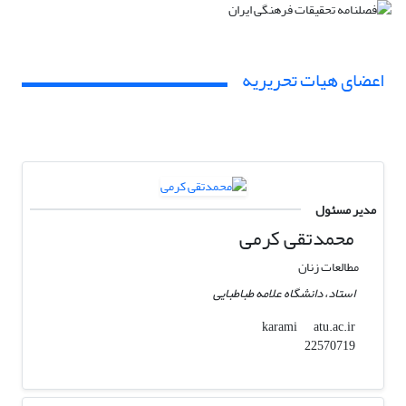
اعضای هیات تحریریه
مدیر مسئول
محمدتقی کرمی
مطالعات زنان
استاد، دانشگاه علامه طباطبایی
atu.ac.ir
karami
22570719