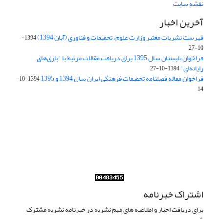
نقشه سایت
آخرین اخبار
فهرست نشریات معتبر وزارت علوم، تحقیقات و فناوری (آبان 1394)
1394-
10-27
فراخوان تابستان سال 1395 برای دریافت مقالات مرتبط با "بازی‌های
رایانه‌ای"
1394-10-27
فراخوان مقاله فصلنامه تحقیقات فرهنگی ایران سال 1394 و 1395
1394-10-
14
Journal of Iran Cultural Research (JICR) is licensed under a
Creative Commons Attribution 4.0 International
CC-BY 4.0
اشتراک خبرنامه
برای دریافت اخبار و اطلاعیه های مهم نشریه در خبرنامه نشریه مشترک