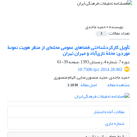
نویسنده =
حمید ماجدی
تعداد مقالات:
1
تأویل کارکردشناختی فضاهای عمومی محله‌ای از منظر هویت نمونة
موردی: محلة نازی‌آباد و مهران تهران
دوره 7، شماره 4، زمستان 1393، صفحه
39-61
10.7508/ijcr.2014.28.002
حمید ماجدی، مجید منصوررضایی، الهام منصوری
مشاهده مقاله
اصل مقاله
1.18 M
مقالات آماده انتشار
شماره جاری
شماره‌های پیشین نشریه