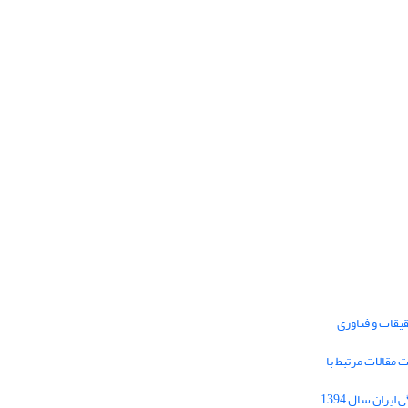
یقات و فناوری
1395 برای دریافت مقالات مرتبط با
Journal of Iran Cultural Research (JICR) is
licensed under a
فراخوان مقاله فصلنامه تحقیقات فرهنگی ایران سال 1394