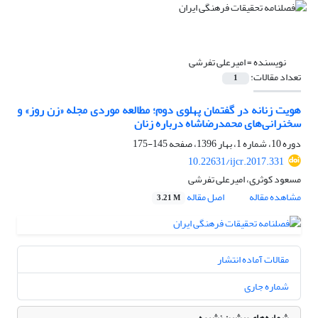
نویسنده =
امیرعلی تفرشی
تعداد مقالات:
1
هویت زنانه در گفتمان پهلوی دوم؛ مطالعه موردی مجله «زن روز» و
سخنرانی‌های محمدرضاشاه درباره زنان
دوره 10، شماره 1، بهار 1396، صفحه
145-175
10.22631/ijcr.2017.331
مسعود کوثری، امیرعلی تفرشی
مشاهده مقاله
اصل مقاله
3.21 M
مقالات آماده انتشار
شماره جاری
شماره‌های پیشین نشریه