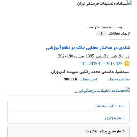
نویسنده =
محمد رضایی
تعداد مقالات:
1
شادی در ساختار معنایی حاکم بر نظام آموزشی
دوره 9، شماره 3، پاییز 1395، صفحه
180-202
10.22035/ijcr.2016.325
سیدضیاء هاشمی، محمد رضایی، سپیده اکبرپوران
مشاهده مقاله
اصل مقاله
980.32 K
مقالات آماده انتشار
شماره جاری
شماره‌های پیشین نشریه