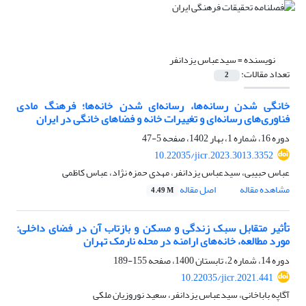
نویسنده =
سیدعباس یزدانفر
تعداد مقالات:
2
خانگی ‏شدن رسانه‏‌ها، رسانه‌‏ای‏ شدن خانه‌‏ها؛ فرهنگ مادی
فناور‏ی‌های رسانه‌‏ای و تغییرات خانه و فضاهای خانگی در ایران
دوره 16، شماره 1، بهار 1402، صفحه
5-47
10.22035/jicr.2023.3013.3352
عباس حبیبی، سیدعباس یزدانفر، مهدی حمزه نژاد، عباس کاظمی
مشاهده مقاله
اصل مقاله
4.49 M
تأثیر متقابل سبک زندگی و مسکن و بازتاب آن در فضای داخلی:
مورد مطالعه، خانه‌های ارامنه در محله نارمک تهران
دوره 14، شماره 2، تابستان 1400، صفحه
155-189
10.22035/jicr.2021.441
آگاپه باباخانی، سیدعباس یزدانفر، سعید نوروزیان ملکی