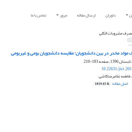
ن
داوران
ارسال مقاله
مرور
تماس با ما
صرف مشروبات الکلی
مواد مخدر در بین دانشجویان: مقایسه دانشجویان بومی و غیربومی
183-210
10.22631/jicr.20
 فاطمه غلامرضاکاشی
اصل مقاله
1019.65 K