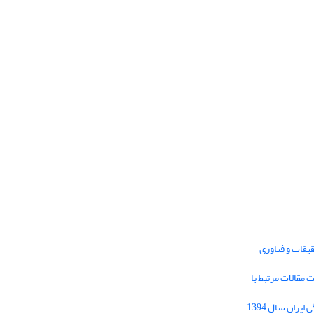
یقات و فناوری
1395 برای دریافت مقالات مرتبط با
Journal of Iran Cultural Research (JICR) is
licensed under a
فراخوان مقاله فصلنامه تحقیقات فرهنگی ایران سال 1394