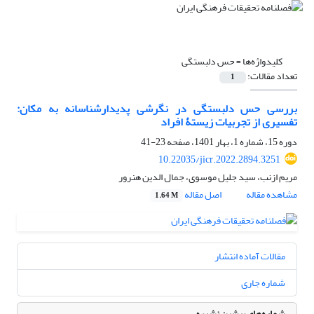
کلیدواژه‌ها =
حس دلبستگی
تعداد مقالات:
1
بررسی حس دلبستگی در نگرشی پدیدارشناسانه به مکان:
تفسیری از تجربیات زیستۀ افراد
دوره 15، شماره 1، بهار 1401، صفحه
23-41
10.22035/jicr.2022.2894.3251
مریم ازنب، سید جلیل موسوی، جمال الدین هنرور
مشاهده مقاله
اصل مقاله
1.64 M
مقالات آماده انتشار
شماره جاری
شماره‌های پیشین نشریه