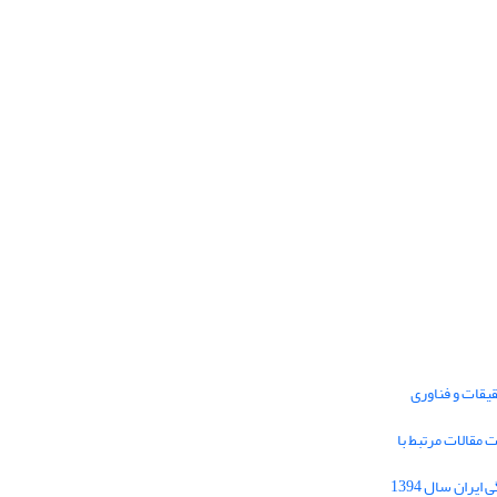
یقات و فناوری
1395 برای دریافت مقالات مرتبط با
Journal of Iran Cultural Research (JICR) is
licensed under a
فراخوان مقاله فصلنامه تحقیقات فرهنگی ایران سال 1394