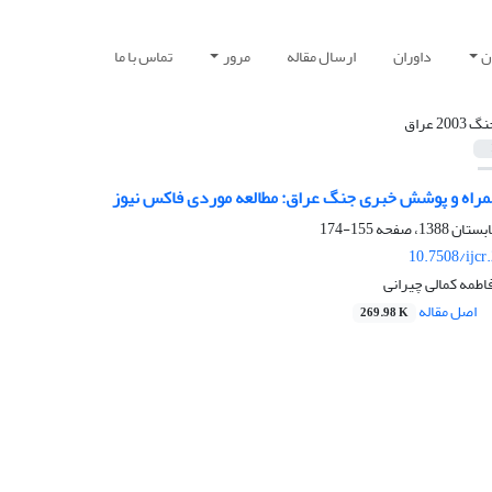
ن
داوران
ارسال مقاله
مرور
تماس با ما
 2003 عراق
همراه و پوشش خبری جنگ عراق: مطالعه موردی فاکس نیوز
155-174
10.7508/ijcr
طمه کمالی چیرانی
اصل مقاله
269.98 K