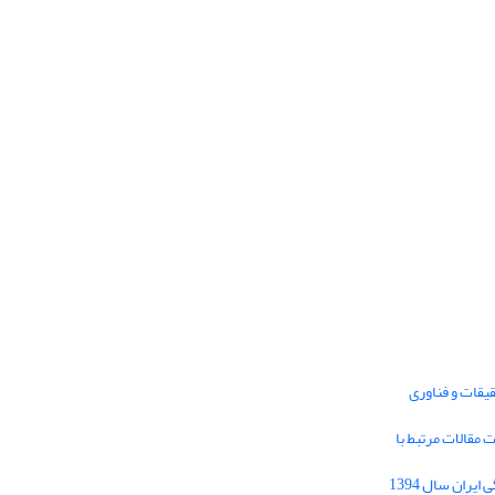
یقات و فناوری
1395 برای دریافت مقالات مرتبط با
Journal of Iran Cultural Research (JICR) is
licensed under a
فراخوان مقاله فصلنامه تحقیقات فرهنگی ایران سال 1394