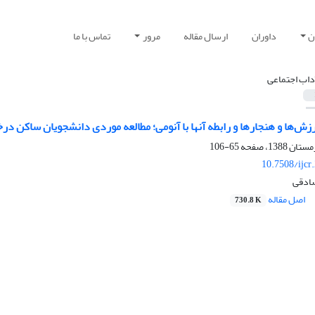
ن
داوران
ارسال مقاله
مرور
تماس با ما
داب اجتماعی
رزش‌ها و هنجارها و رابطه آنها با آنومی؛ مطالعه موردی دانشجویان ساکن درخ
65-106
10.7508/ijcr
صادقی
اصل مقاله
730.8 K