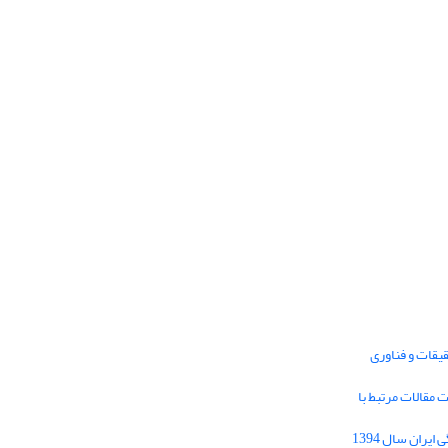
یقات و فناوری
1395 برای دریافت مقالات مرتبط با
Journal of Iran Cultural Research (JICR) is
licensed under a
فراخوان مقاله فصلنامه تحقیقات فرهنگی ایران سال 1394