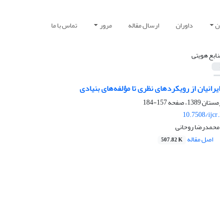
ن
داوران
ارسال مقاله
مرور
تماس با ما
نابع هویتی
انیان از رویکرد‌های نظری تا مؤلفه‌های بنیادی
157-184
10.7508/ijcr
 محمدرضا روحانی
اصل مقاله
507.82 K