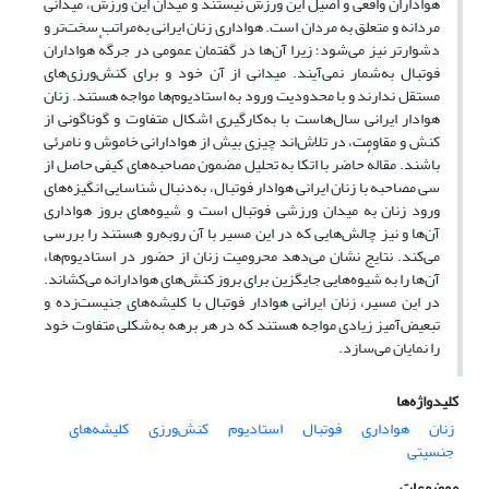
هواداران واقعی و اصیل این ورزش نیستند و میدان این ورزش، میدانی
مردانه و متعلق به مردان است. هواداری زنان ایرانی به‌مراتب سخت‌تر و
دشوارتر نیز می‌شود؛ زیرا آن‌ها در گفتمان عمومی در جرگهٔ هواداران
فوتبال به‌شمار نمی‌آیند. میدانی از آن خود و برای کنش‌ورزی‌های
مستقل ندارند و با محدودیت ورود به استادیوم‌ها مواجه هستند. زنان
هوادار ایرانی سال‌هاست با به‌کارگیری اشکال متفاوت و گوناگونی از
کنش و مقاومت، در تلاش‌اند چیزی بیش از هوادارانی خاموش و نامرئی
باشند. مقالهٔ حاضر با اتکا به تحلیل مضمون مصاحبه‌های کیفی حاصل از
سی مصاحبه با زنان ایرانی هوادار فوتبال، به‌دنبال شناسایی انگیزه‌های
ورود زنان به میدان ورزشی فوتبال است و شیوه‌های بروز هواداری
آن‌ها و نیز چالش‌هایی که در این مسیر با آن روبه‌رو هستند را بررسی
می‌کند. نتایج نشان می‌دهد محرومیت زنان از حضور در استادیوم‌ها،
آن‌ها را به شیوه‌هایی جایگزین برای بروز کنش‌های هوادارانه می‌کشاند.
در این مسیر، زنان ایرانی هوادار فوتبال با کلیشه‌های جنیست‌زده و
تبعیض‌آمیز زیادی مواجه هستند که در هر برهه به‌شکلی متفاوت خود
را نمایان می‌سازد.
کلیدواژه‌ها
زنان
هواداری
فوتبال
استادیوم
کنش‌ورزی
کلیشه‌های
جنسیتی
موضوعات