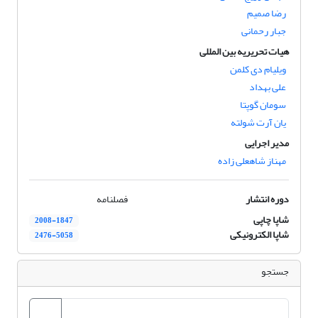
رضا صمیم
جبار رحمانی
هیات تحریریه بین المللی
ویلیام دی کلمن
علی بهداد
سومان گوپتا
یان آرت شولته
مدیر اجرایی
مهناز شاهعلی زاده
دوره انتشار
فصلنامه
شاپا چاپی
2008-1847
شاپا الکترونیکی
2476-5058
جستجو