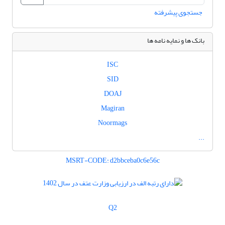
جستجوی پیشرفته
بانک ها و نمایه نامه ها
ISC
SID
DOAJ
Magiran
Noormags
...
MSRT-CODE: d2bbceba0c6e56c
Q2