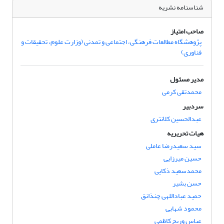
شناسنامه نشریه
صاحب امتیاز
پژوهشگاه مطالعات فرهنگی، اجتماعی و تمدنی (وزارت علوم، تحقیقات و
فناوری)
مدیر مسئول
محمدتقی کرمی
سردبیر
عبدالحسین کلانتری
هیات تحریریه
سید سعیدرضا عاملی
حسین میرزایی
محمدسعید ذکایی
حسن بشیر
حمید عباداللهی چنذانق
محمود شهابی
عباس وریج کاظمی