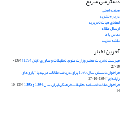
دسترسی سریع
صفحه اصلی
درباره نشریه
اعضای هیات تحریریه
ارسال مقاله
تماس با ما
نقشه سایت
آخرین اخبار
فهرست نشریات معتبر وزارت علوم، تحقیقات و فناوری (آبان 1394)
1394-
10-27
فراخوان تابستان سال 1395 برای دریافت مقالات مرتبط با "بازی‌های
رایانه‌ای"
1394-10-27
فراخوان مقاله فصلنامه تحقیقات فرهنگی ایران سال 1394 و 1395
1394-10-
14
Journal of Iran Cultural Research (JICR) is licensed under a