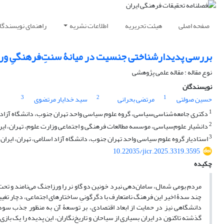
صفحه اصلی
هیئت تحریریه
اطلاعات نشریه
راهنمای نویسندگا
بررسی پدیدارشناختی جنسیت در میانۀ سنتِ‌فرهنگیِ و
نوع مقاله : مقاله علمی پژوهشی
نویسندگان
3
2
1
حسین صولتی
مرتضی بحرانی
سید خدایار مرتضوی
1
دکتری جامعه‌شناسی‌سیاسی، گروه علوم سیاسی واحد تهران جنوب، دانشگاه آزاد اس
2
دانشیار علوم‌سیاسی، موسسه مطالعات فرهنگی و اجتماعی وزارت علوم، تهران، ایر
3
استادیار گروه علوم سیاسی واحد تهران جنوب، دانشگاه آزاد اسلامی، تهران، ایران
10.22035/jicr.2025.3319.3595
چکیده
مردم بومی شمال، سامان‌دهی نبرد خونین دو گاو نر را ورزاجنگ می‌نامند و تح
چند سدۀ اخیر این فرهنگ نامتعارف با دگرگونیِ ساختارهای اجتماعی، دچار تغی
دانشگاهی نیز در حمایت از ابعاد اقتصادی، بر توسعۀ آن به منظور جذب سود و
گذشته تاکنون در ایران بسیاری از سیاحان و تاریخ‌نگاران، این پدیده را یک بازی نا