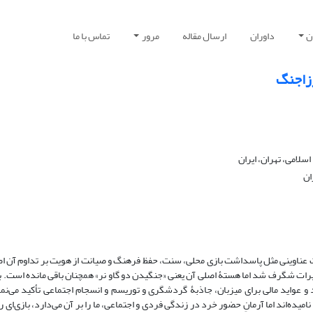
ن
داوران
ارسال مقاله
مرور
تماس با ما
رزاجنگ
لامی، تهران، ایران
ان
ت عناوینی مثل پاسداشت بازی محلی، سنت، حفظ فرهنگ و صیانت از هویت بر تداوم آن اص
یرات شگرف شد اما هستۀ اصلی آن یعنی «جنگیدن دو گاو نر» همچنان باقی مانده است. ب
 عواید مالی برای میزبان، جاذبۀ گردشگری و توریسم و انسجام‌ اجتماعی تأکید می‌نما
میده‌اند اما آرمانِ حضور خرد در زندگی فردی و اجتماعی، ما را بر آن می‌دارد، بازی‌ای را 