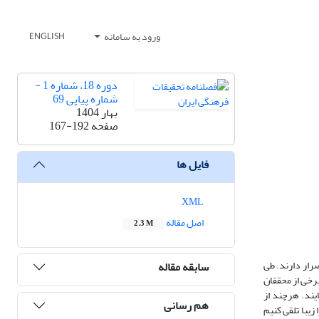
ورود به سامانه
ENGLISH
دوره 18، شماره 1 -
شماره پیاپی 69
بهار 1404
صفحه
167-192
فایل ها
XML
اصل مقاله
2.3 M
رار دارند. طی
سابقه مقاله
رخی از محققان
یند. هرچند از
هم رسانی
زیبا تلقی کنیم