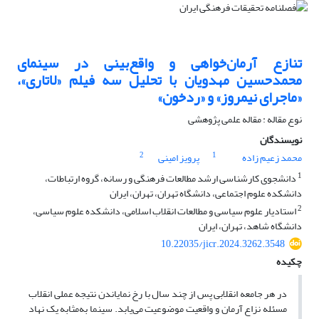
تنازع آرمان‌خواهی و واقع‌بینی در سینمای
محمدحسین مهدویان با تحلیل سه فیلم «لاتاری»،
«ماجرای نیمروز» و «ردخون»
نوع مقاله : مقاله علمی پژوهشی
نویسندگان
2
1
محمد زعیم زاده
پرویز امینی
1
دانشجوی کارشناسی ارشد مطالعات فرهنگی و رسانه، گروه ارتباطات،
دانشکده علوم اجتماعی، دانشگاه تهران، تهران، ایران
2
استادیار علوم سیاسی و مطالعات انقلاب اسلامی، دانشکده علوم سیاسی،
دانشگاه شاهد، تهران، ایران
10.22035/jicr.2024.3262.3548
چکیده
در هر جامعه انقلابی پس از چند سال با رخ نمایاندن نتیجه‌ عملی انقلاب
مسئله نزاع آرمان و واقعیت موضوعیت می‌یابد. سینما به‌مثابه یک نهاد