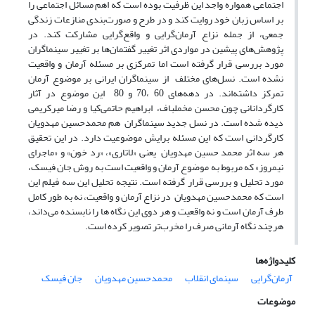
اجتماعی همواره واجد این ظرفیت بوده است که اهم مسائل اجتماعی را
بر اساس زبان خود روایت کند و در طرح و صورت‌بندی منازعات زندگی
جمعی، از جمله نزاع آرمان‌گرایی و واقع‌گرایی مشارکت کند. در
پژوهش‌های پیشین در مواردی اثر تغییر گفتمان‌ها بر تغییر سینماگران
مورد بررسی قرار گرفته است اما تمرکزی بر مسئله آرمان و واقعیت
نشده است. نسل‌های مختلف از سینماگران ایرانی بر موضوع آرمان
تمرکز داشته‌اند. در دهه‌های 60 ،70 و 80 این موضوع در آثار
کارگردانانی چون محسن مخملباف، ابراهیم حاتمی‌کیا و رضا میرکریمی
دیده شده است. در نسل جدید سینماگران هم محمدحسین مهدویان
کارگردانی است که این مسئله برایش موضوعیت دارد. در این تحقیق
هر سه اثر محمد حسین مهدویان یعنی «لاتاری»، «رد خون» و «ماجرای
نیمروز» که مربوط به موضوع آرمان و واقعیت است به روش جان فیسک،
مورد تحلیل و بررسی قرار گرفته است. نتیجه‌ تحلیل این سه فیلم این
است که محمدحسین مهدویان در نزاع آرمان و واقعیت، نه به طور کامل
طرف آرمان است و نه واقعیت و هر دوی این نگاه ها را نابسنده می‌داند،
هرچند نگاه آرمانی صرف را مخرب‌تر تصویر کرده است.
کلیدواژه‌ها
آرمان‌گرایی
سینمای انقلاب
محمدحسین مهدویان
جان فیسک
موضوعات