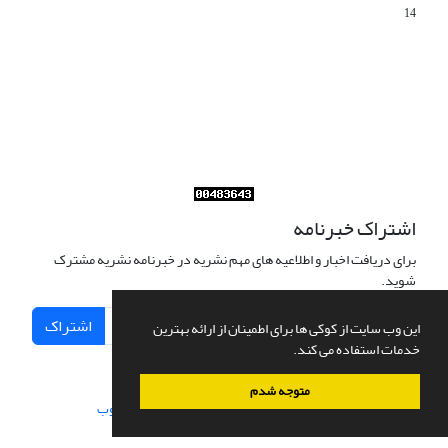
14
Journal of Iran Cultural Research (JICR) is licensed under a
Creative Commons Attribution 4.0 International
CC-BY 4.0
اشتراک خبرنامه
برای دریافت اخبار و اطلاعیه های مهم نشریه در خبرنامه نشریه مشترک
شوید.
اشتراک
این وب سایت از کوکی ها برای اطمینان از ارائه بهترین
خدمات استفاده می کند.
متوجه شدم
سامانه مدیریت نشریات علمی.
طراحی و پیاده سازی از
سیناوب