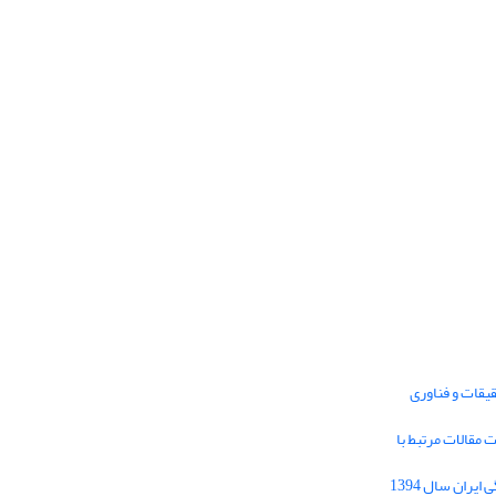
یقات و فناوری
1395 برای دریافت مقالات مرتبط با
Journal of Iran Cultural Research (JICR) is
licensed under a
فراخوان مقاله فصلنامه تحقیقات فرهنگی ایران سال 1394