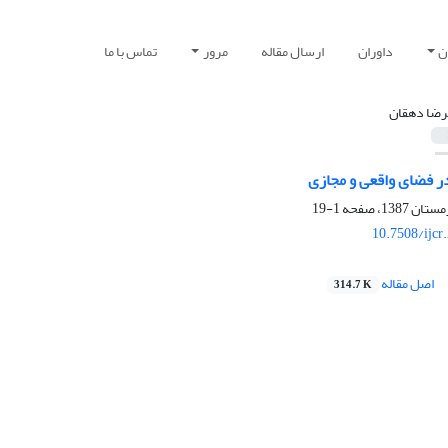
ن
داوران
ارسال مقاله
مرور
تماس با ما
رضا دهقان
ر فضای واقعی و مجازی
1-19
10.7508/ijcr
اصل مقاله
314.7 K