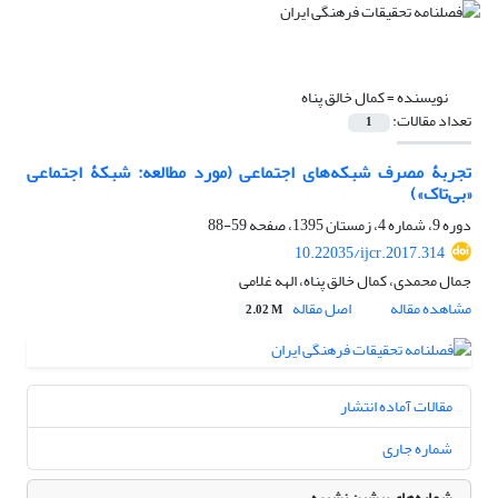
نویسنده =
کمال خالق پناه
تعداد مقالات:
1
تجربۀ مصرف شبکه‌های اجتماعی (مورد مطالعه: شبکۀ اجتماعی
«بی‌تاک»)
دوره 9، شماره 4، زمستان 1395، صفحه
59-88
10.22035/ijcr.2017.314
جمال محمدی، کمال خالق پناه، الهه غلامی
مشاهده مقاله
اصل مقاله
2.02 M
مقالات آماده انتشار
شماره جاری
شماره‌های پیشین نشریه