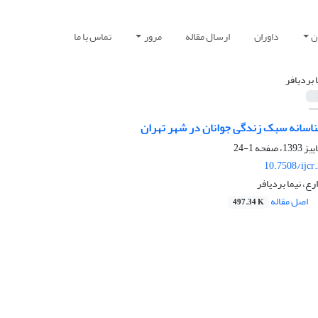
ن
داوران
ارسال مقاله
مرور
تماس با ما
ا بردیافر
ناسانه سبک زندگی جوانان در شهر تهران
1-24
10.7508/ijcr
رع، نیما بردیافر
اصل مقاله
497.34 K