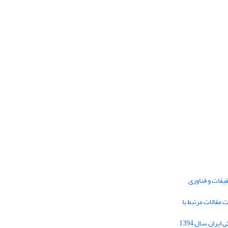
یقات و فناوری
1395 برای دریافت مقالات مرتبط با
Journal of Iran Cultural Research (JICR) is
licensed under a
فراخوان مقاله فصلنامه تحقیقات فرهنگی ایران سال 1394