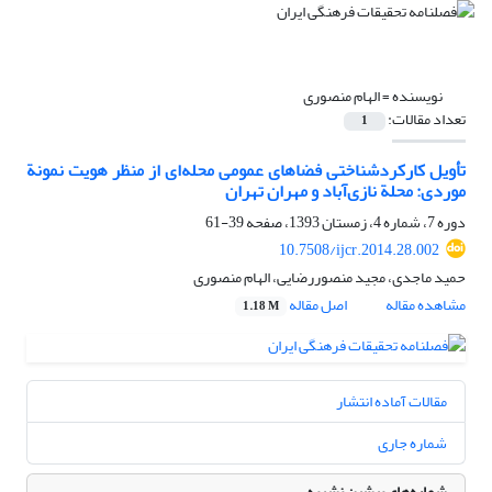
نویسنده =
الهام منصوری
تعداد مقالات:
1
تأویل کارکردشناختی فضاهای عمومی محله‌ای از منظر هویت نمونة
موردی: محلة نازی‌آباد و مهران تهران
دوره 7، شماره 4، زمستان 1393، صفحه
39-61
10.7508/ijcr.2014.28.002
حمید ماجدی، مجید منصوررضایی، الهام منصوری
مشاهده مقاله
اصل مقاله
1.18 M
مقالات آماده انتشار
شماره جاری
شماره‌های پیشین نشریه