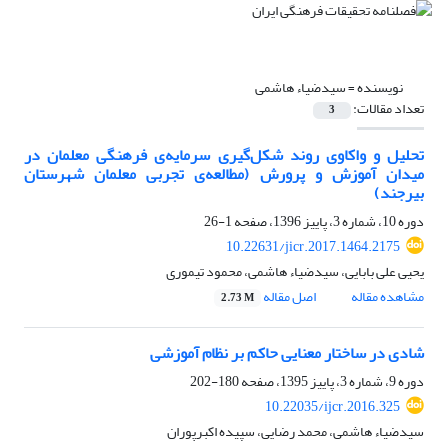
نویسنده =
سیدضیاء هاشمی
تعداد مقالات:
3
تحلیل و واکاوی روند شکل‌گیری سرمایه‌ی فرهنگی معلمان در
میدان آموزش و پرورش (مطالعه‌ی تجربی معلمان شهرستان
بیرجند)
دوره 10، شماره 3، پاییز 1396، صفحه
1-26
10.22631/jicr.2017.1464.2175
یحیی علی بابایی، سیدضیاء هاشمی، محمود تیموری
مشاهده مقاله
اصل مقاله
2.73 M
شادی در ساختار معنایی حاکم بر نظام آموزشی
دوره 9، شماره 3، پاییز 1395، صفحه
180-202
10.22035/ijcr.2016.325
سیدضیاء هاشمی، محمد رضایی، سپیده اکبرپوران