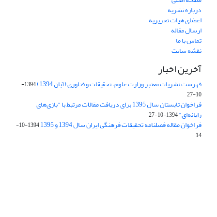
درباره نشریه
اعضای هیات تحریریه
ارسال مقاله
تماس با ما
نقشه سایت
آخرین اخبار
فهرست نشریات معتبر وزارت علوم، تحقیقات و فناوری (آبان 1394)
1394-
10-27
فراخوان تابستان سال 1395 برای دریافت مقالات مرتبط با "بازی‌های
رایانه‌ای"
1394-10-27
فراخوان مقاله فصلنامه تحقیقات فرهنگی ایران سال 1394 و 1395
1394-10-
14
Journal of Iran Cultural Research (JICR) is licensed under a
Creative Commons Attribution 4.0 International
CC-BY 4.0