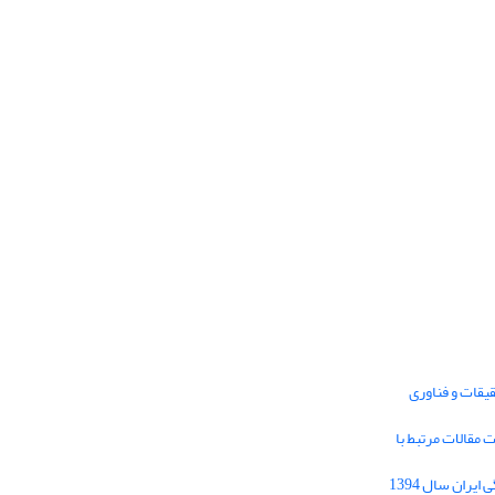
یقات و فناوری
1395 برای دریافت مقالات مرتبط با
Journal of Iran Cultural Research (JICR) is
licensed under a
فراخوان مقاله فصلنامه تحقیقات فرهنگی ایران سال 1394