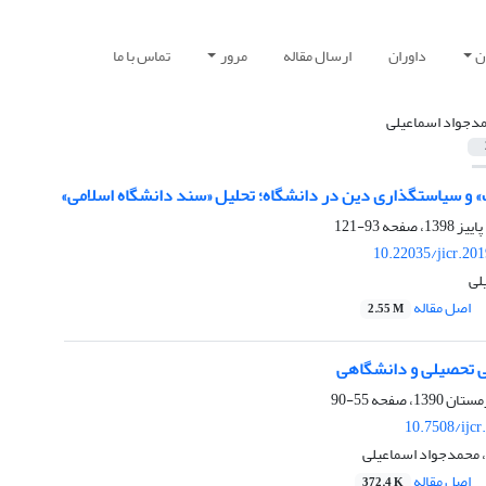
ن
داوران
ارسال مقاله
مرور
تماس با ما
د‌جواد اسماعیلی
» و سیاستگذاری دین در دانشگاه؛ تحلیل «سند دانشگاه اسلامی»
93-121
10.22035/jicr.20
لی
اصل مقاله
2.55 M
گی تحصیلی و دانشگاهی
55-90
10.7508/ijcr
 محمد‌جواد اسماعیلی
اصل مقاله
372.4 K