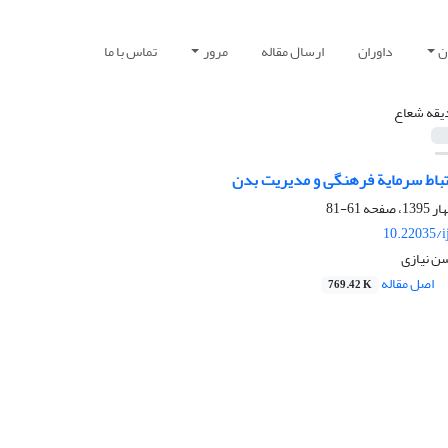
ن
داوران
ارسال مقاله
مرور
تماس با ما
قه شعاع
رتباط سرمایة فرهنگی و مدیریت بدن
61-81
10.22035/i
ن نیازی
اصل مقاله
769.42 K