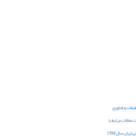
یقات و فناوری
1395 برای دریافت مقالات مرتبط با
Journal of Iran Cultural Research (JICR) is
licensed under a
فراخوان مقاله فصلنامه تحقیقات فرهنگی ایران سال 1394