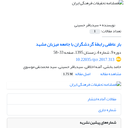
نویسنده =
سیدباقر حسینی
تعداد مقالات:
1
بار عاطفی رابطة گردشگران با جامعه میزبان مشهد
دوره 9، شماره 4، زمستان 1395، صفحه
33-58
10.22035/ijcr.2017.313
حامد بخشی، آمنه اخلاقی، سیدباقر حسینی، سید محمدنقی موسوی
مشاهده مقاله
اصل مقاله
1.75 M
مقالات آماده انتشار
شماره جاری
شماره‌های پیشین نشریه