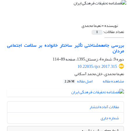
نویسنده =
نعیما محمدی
تعداد مقالات:
1
بررسی جامعه‌شناختی تأثیر ساختار خانواده بر سلامت اجتماعی
مردان
دوره 9، شماره 4، زمستان 1395، صفحه
89-114
10.22035/ijcr.2017.315
نعیما محمدی، خان محمد آسکانی
مشاهده مقاله
اصل مقاله
2.26 M
مقالات آماده انتشار
شماره جاری
شماره‌های پیشین نشریه