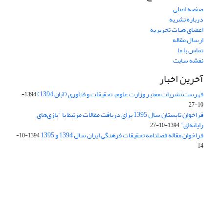
صفحه اصلی
درباره نشریه
اعضای هیات تحریریه
ارسال مقاله
تماس با ما
نقشه سایت
آخرین اخبار
فهرست نشریات معتبر وزارت علوم، تحقیقات و فناوری (آبان 1394)
1394-
10-27
فراخوان تابستان سال 1395 برای دریافت مقالات مرتبط با "بازی‌های
رایانه‌ای"
1394-10-27
فراخوان مقاله فصلنامه تحقیقات فرهنگی ایران سال 1394 و 1395
1394-10-
14
Journal of Iran Cultural Research (JICR) is licensed under a
Creative Commons Attribution 4.0 International
CC-BY 4.0