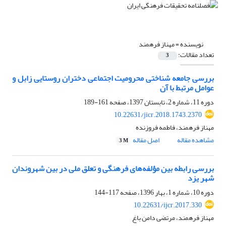
نویسنده =
مهناز فرهمند
تعداد مقالات:
3
بررسی جامعه شناختی محرومیت اجتماعی دختران روستایی زابل و
عوامل مرتبط با آن
دوره 11، شماره 2، تابستان 1397، صفحه
161-189
10.22631/jicr.2018.1743.2370
مهناز فرهمند، فاطمه فروزنده
مشاهده مقاله
اصل مقاله
3 M
بررسی رابطه بین مؤلفه‌های فرهنگی و تعلق ملی در بین شهروندان
شهر یزد
دوره 10، شماره 1، بهار 1396، صفحه
117-144
10.22631/ijcr.2017.330
مهناز فرهمند، مرتضی دامن باغ