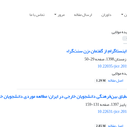
ن
داوران
ارسال مقاله
مرور
تماس با ما
ده مولایی
ینستاگرام از گفتمان «زن سنت‌گرا»
29-50
10.22035/jicr.20
ده مولایی
اصل مقاله
1.29 M
نطباق بین‌فرهنگی دانشجویان خارجی در ایران؛ مطالعه موردی دانشجویان خ
131-159
10.22631/jicr.20
اصل مقاله
2.85 M