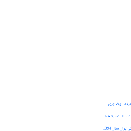
یقات و فناوری
1395 برای دریافت مقالات مرتبط با
Journal of Iran Cultural Research (JICR) is
licensed under a
فراخوان مقاله فصلنامه تحقیقات فرهنگی ایران سال 1394