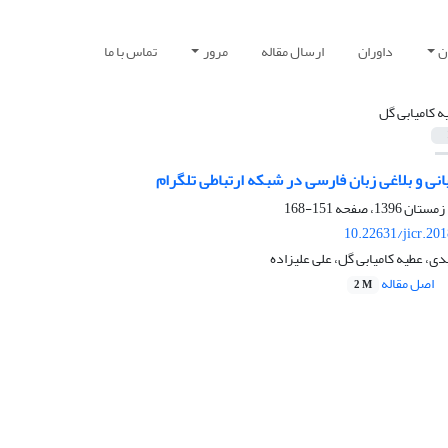
ن
داوران
ارسال مقاله
مرور
تماس با ما
ه کامیابی گل
ی و بلاغی زبان فارسی در شبکه ارتباطی تلگرام
151-168
10.22631/jicr.20
، عطیه کامیابی گل، علی علیزاده
اصل مقاله
2 M