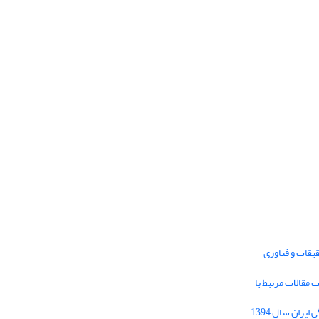
یقات و فناوری
1395 برای دریافت مقالات مرتبط با
Journal of Iran Cultural Research (JICR) is
licensed under a
فراخوان مقاله فصلنامه تحقیقات فرهنگی ایران سال 1394