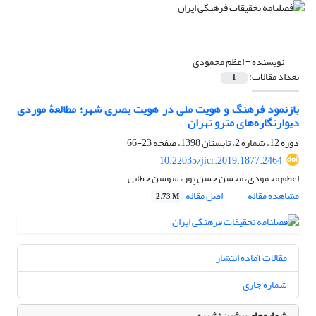
نویسنده =
اعظم محمودی
تعداد مقالات:
1
بازنمود فرهنگ و هویت ملی در هویت بصری شهر؛ مطالعۀ موردی
دیوارنگاره‌های مترو تهران
دوره 12، شماره 2، تابستان 1398، صفحه
23-66
10.22035/jicr.2019.1877.2464
اعظم محمودی، محسن حسن پور، سوسن خطایی
مشاهده مقاله
اصل مقاله
2.73 M
مقالات آماده انتشار
شماره جاری
شماره‌های پیشین نشریه