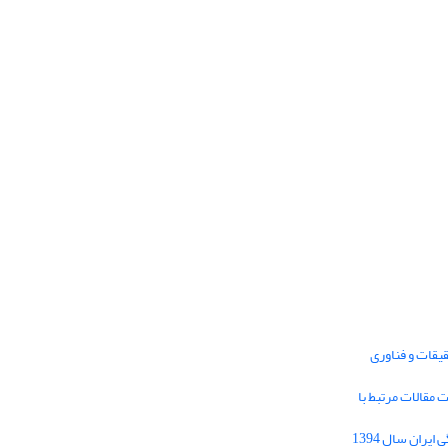
یقات و فناوری
1395 برای دریافت مقالات مرتبط با
Journal of Iran Cultural Research (JICR) is
licensed under a
فراخوان مقاله فصلنامه تحقیقات فرهنگی ایران سال 1394