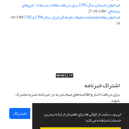
فراخوان تابستان سال 1395 برای دریافت مقالات مرتبط با "بازی‌های
رایانه‌ای"
1394-10-27
فراخوان مقاله فصلنامه تحقیقات فرهنگی ایران سال 1394 و 1395
1394-10-
14
Journal of Iran Cultural Research (JICR) is licensed under a
Creative Commons Attribution 4.0 International
CC-BY 4.0
اشتراک خبرنامه
برای دریافت اخبار و اطلاعیه های مهم نشریه در خبرنامه نشریه مشترک
شوید.
اشتراک
این وب سایت از کوکی ها برای اطمینان از ارائه بهترین
خدمات استفاده می کند.