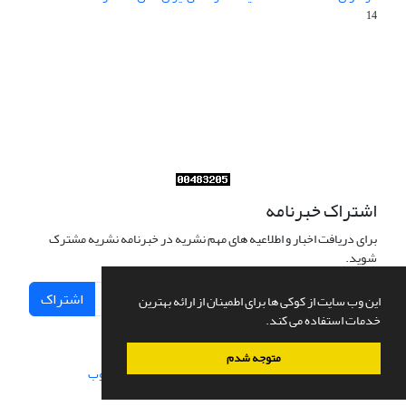
14
Journal of Iran Cultural Research (JICR) is licensed under a
Creative Commons Attribution 4.0 International
CC-BY 4.0
اشتراک خبرنامه
برای دریافت اخبار و اطلاعیه های مهم نشریه در خبرنامه نشریه مشترک
شوید.
اشتراک
این وب سایت از کوکی ها برای اطمینان از ارائه بهترین
خدمات استفاده می کند.
متوجه شدم
سامانه مدیریت نشریات علمی.
طراحی و پیاده سازی از
سیناوب