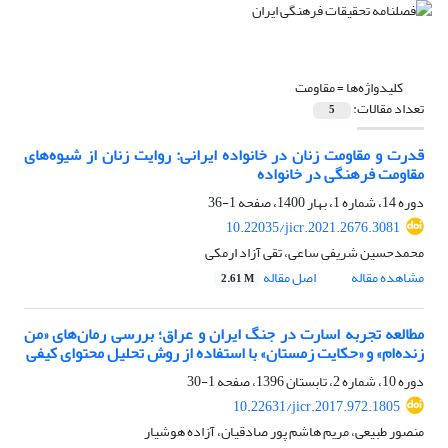
کلیدواژه‌ها =
مقاومت
تعداد مقالات:
5
قدرت و مقاومت زنان در خانواده ایرانی: روایت زنان از شیوه‌های
مقاومت فرهنگی در خانواده
دوره 14، شماره 1، بهار 1400، صفحه
1-36
10.22035/jicr.2021.2676.3081
محمدحسین شریفی ساعی، تقی آزاد ارمکی
مشاهده مقاله
اصل مقاله
2.61 M
مطالعه تجربه اسارت در جنگ ایران و عراق؛ بررسی رمان‌های «من
زنده‌ام» و «حکایت زمستان» با استفاده از روش تحلیل محتوای کیفی
دوره 10، شماره 2، تابستان 1396، صفحه
1-30
10.22631/jicr.2017.972.1805
منصور طبیعی، مریم هاشم پور صادقیان، آزاده هوشیار