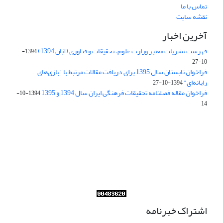
تماس با ما
نقشه سایت
آخرین اخبار
فهرست نشریات معتبر وزارت علوم، تحقیقات و فناوری (آبان 1394)
1394-
10-27
فراخوان تابستان سال 1395 برای دریافت مقالات مرتبط با "بازی‌های
رایانه‌ای"
1394-10-27
فراخوان مقاله فصلنامه تحقیقات فرهنگی ایران سال 1394 و 1395
1394-10-
14
Journal of Iran Cultural Research (JICR) is licensed under a
Creative Commons Attribution 4.0 International
CC-BY 4.0
اشتراک خبرنامه