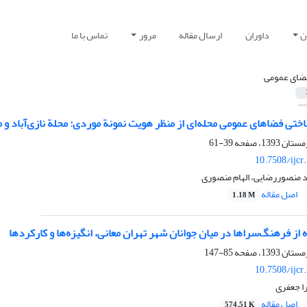
ن
داوران
ارسال مقاله
مرور
تماس با ما
ضای عمومی
ختی فضاهای عمومی محله‌ای از منظر هویت نمونة موردی: محلة نازی‌آباد و 
39-61
10.7508/ijcr
 منصوررضایی، الهام منصوری
اصل مقاله
1.18 M
 از فرهنگ‌سراها در میان جوانان شهر تهران معانی، انگیزه‌ها و کارکردها
85-147
10.7508/ijcr
ا جعفری
اصل مقاله
574.51 K