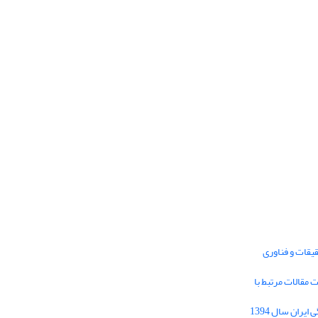
یقات و فناوری
1395 برای دریافت مقالات مرتبط با
Journal of Iran Cultural Research (JICR) is
licensed under a
فراخوان مقاله فصلنامه تحقیقات فرهنگی ایران سال 1394