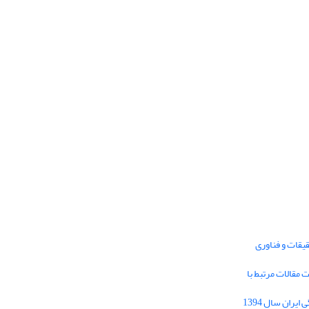
یقات و فناوری
1395 برای دریافت مقالات مرتبط با
Journal of Iran Cultural Research (JICR) is
licensed under a
فراخوان مقاله فصلنامه تحقیقات فرهنگی ایران سال 1394