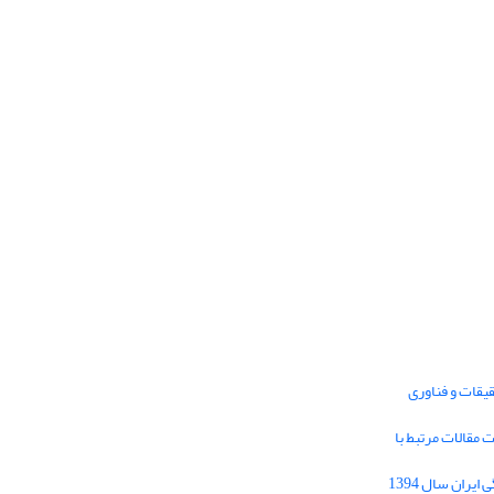
یقات و فناوری
1395 برای دریافت مقالات مرتبط با
Journal of Iran Cultural Research (JICR) is
licensed under a
فراخوان مقاله فصلنامه تحقیقات فرهنگی ایران سال 1394