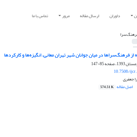
ن
داوران
ارسال مقاله
مرور
تماس با ما
رهنگ‌سرا
 از فرهنگ‌سراها در میان جوانان شهر تهران معانی، انگیزه‌ها و کارکردها
85-147
10.7508/ijcr
ا جعفری
اصل مقاله
574.51 K