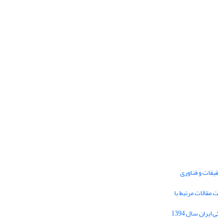
یقات و فناوری
1395 برای دریافت مقالات مرتبط با
Journal of Iran Cultural Research (JICR) is
licensed under a
فراخوان مقاله فصلنامه تحقیقات فرهنگی ایران سال 1394