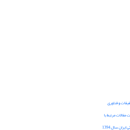
یقات و فناوری
1395 برای دریافت مقالات مرتبط با
Journal of Iran Cultural Research (JICR) is
licensed under a
فراخوان مقاله فصلنامه تحقیقات فرهنگی ایران سال 1394