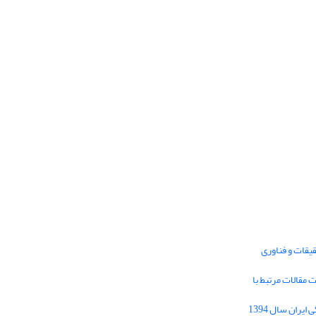
یقات و فناوری
1395 برای دریافت مقالات مرتبط با
Journal of Iran Cultural Research (JICR) is
licensed under a
فراخوان مقاله فصلنامه تحقیقات فرهنگی ایران سال 1394